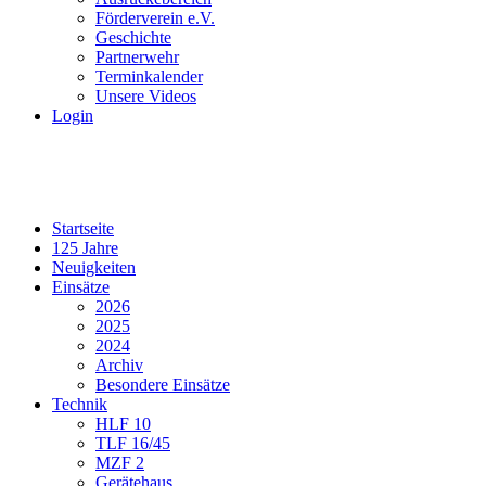
Förderverein e.V.
Geschichte
Partnerwehr
Terminkalender
Unsere Videos
Login
Startseite
125 Jahre
Neuigkeiten
Einsätze
2026
2025
2024
Archiv
Besondere Einsätze
Technik
HLF 10
TLF 16/45
MZF 2
Gerätehaus