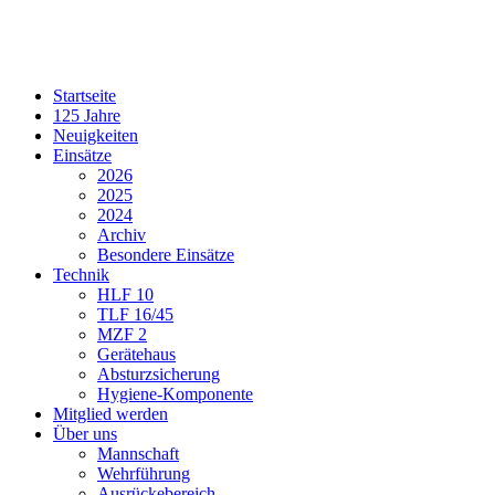
Startseite
125 Jahre
Neuigkeiten
Einsätze
2026
2025
2024
Archiv
Besondere Einsätze
Technik
HLF 10
TLF 16/45
MZF 2
Gerätehaus
Absturzsicherung
Hygiene-Komponente
Mitglied werden
Über uns
Mannschaft
Wehrführung
Ausrückebereich