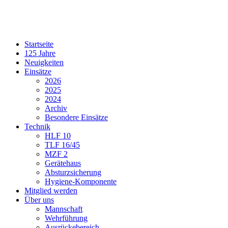
Startseite
125 Jahre
Neuigkeiten
Einsätze
2026
2025
2024
Archiv
Besondere Einsätze
Technik
HLF 10
TLF 16/45
MZF 2
Gerätehaus
Absturzsicherung
Hygiene-Komponente
Mitglied werden
Über uns
Mannschaft
Wehrführung
Ausrückebereich