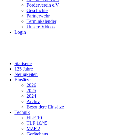
Förderverein e.V.
Geschichte
Partnerwehr
Terminkalender
Unsere Videos
Login
Startseite
125 Jahre
Neuigkeiten
Einsätze
2026
2025
2024
Archiv
Besondere Einsätze
Technik
HLF 10
TLF 16/45
MZF 2
Gerätehaus