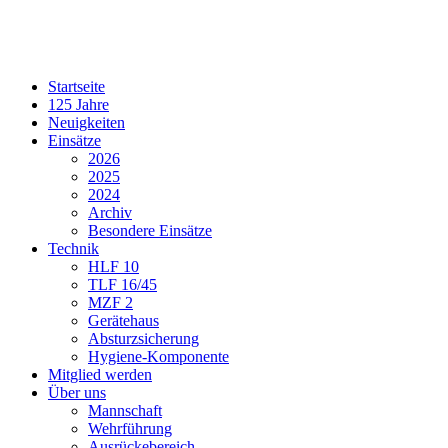
Startseite
125 Jahre
Neuigkeiten
Einsätze
2026
2025
2024
Archiv
Besondere Einsätze
Technik
HLF 10
TLF 16/45
MZF 2
Gerätehaus
Absturzsicherung
Hygiene-Komponente
Mitglied werden
Über uns
Mannschaft
Wehrführung
Ausrückebereich