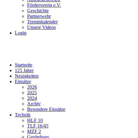
Förderverein e.V.
Geschichte
Partnerwehr
Terminkalender
Unsere Videos
Login
Startseite
125 Jahre
Neuigkeiten
Einsätze
2026
2025
2024
Archiv
Besondere Einsätze
Technik
HLF 10
TLF 16/45
MZF 2
Gerätehaus