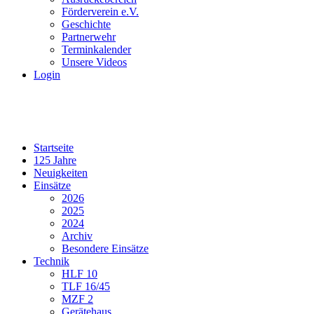
Förderverein e.V.
Geschichte
Partnerwehr
Terminkalender
Unsere Videos
Login
Startseite
125 Jahre
Neuigkeiten
Einsätze
2026
2025
2024
Archiv
Besondere Einsätze
Technik
HLF 10
TLF 16/45
MZF 2
Gerätehaus