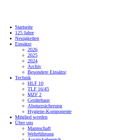
Startseite
125 Jahre
Neuigkeiten
Einsätze
2026
2025
2024
Archiv
Besondere Einsätze
Technik
HLF 10
TLF 16/45
MZF 2
Gerätehaus
Absturzsicherung
Hygiene-Komponente
Mitglied werden
Über uns
Mannschaft
Wehrführung
Ausrückebereich