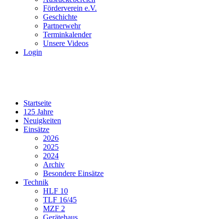
Förderverein e.V.
Geschichte
Partnerwehr
Terminkalender
Unsere Videos
Login
Startseite
125 Jahre
Neuigkeiten
Einsätze
2026
2025
2024
Archiv
Besondere Einsätze
Technik
HLF 10
TLF 16/45
MZF 2
Gerätehaus