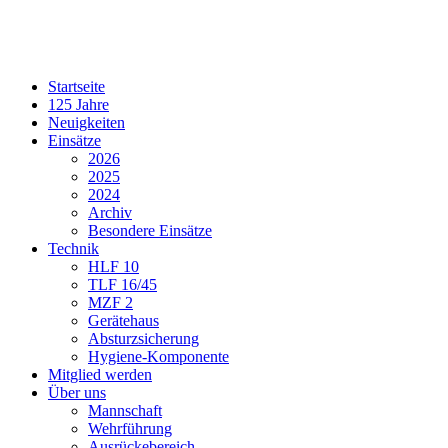
Startseite
125 Jahre
Neuigkeiten
Einsätze
2026
2025
2024
Archiv
Besondere Einsätze
Technik
HLF 10
TLF 16/45
MZF 2
Gerätehaus
Absturzsicherung
Hygiene-Komponente
Mitglied werden
Über uns
Mannschaft
Wehrführung
Ausrückebereich