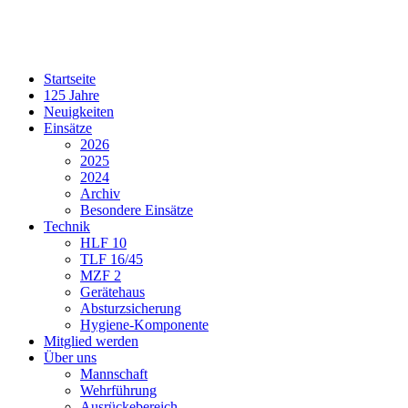
Startseite
125 Jahre
Neuigkeiten
Einsätze
2026
2025
2024
Archiv
Besondere Einsätze
Technik
HLF 10
TLF 16/45
MZF 2
Gerätehaus
Absturzsicherung
Hygiene-Komponente
Mitglied werden
Über uns
Mannschaft
Wehrführung
Ausrückebereich