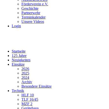
Förderverein e.V.
Geschichte
Partnerwehr
Terminkalender
Unsere Videos
Login
Startseite
125 Jahre
Neuigkeiten
Einsätze
2026
2025
2024
Archiv
Besondere Einsätze
Technik
HLF 10
TLF 16/45
MZF 2
Gerätehaus