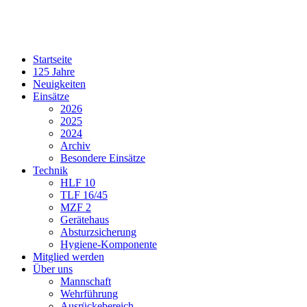
Startseite
125 Jahre
Neuigkeiten
Einsätze
2026
2025
2024
Archiv
Besondere Einsätze
Technik
HLF 10
TLF 16/45
MZF 2
Gerätehaus
Absturzsicherung
Hygiene-Komponente
Mitglied werden
Über uns
Mannschaft
Wehrführung
Ausrückebereich