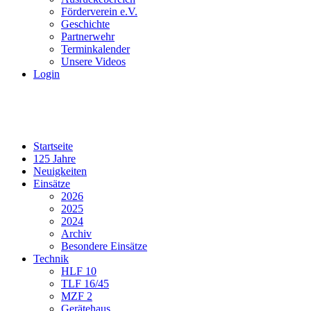
Förderverein e.V.
Geschichte
Partnerwehr
Terminkalender
Unsere Videos
Login
Startseite
125 Jahre
Neuigkeiten
Einsätze
2026
2025
2024
Archiv
Besondere Einsätze
Technik
HLF 10
TLF 16/45
MZF 2
Gerätehaus