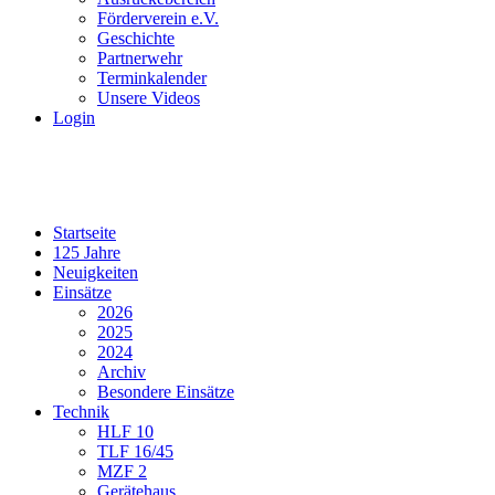
Förderverein e.V.
Geschichte
Partnerwehr
Terminkalender
Unsere Videos
Login
Startseite
125 Jahre
Neuigkeiten
Einsätze
2026
2025
2024
Archiv
Besondere Einsätze
Technik
HLF 10
TLF 16/45
MZF 2
Gerätehaus