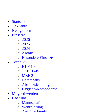
Startseite
125 Jahre
Neuigkeiten
Einsätze
2026
2025
2024
Archiv
Besondere Einsätze
Technik
HLF 10
TLF 16/45
MZF 2
Gerätehaus
Absturzsicherung
Hygiene-Komponente
Mitglied werden
Über uns
Mannschaft
Wehrführung
Ausrückebereich