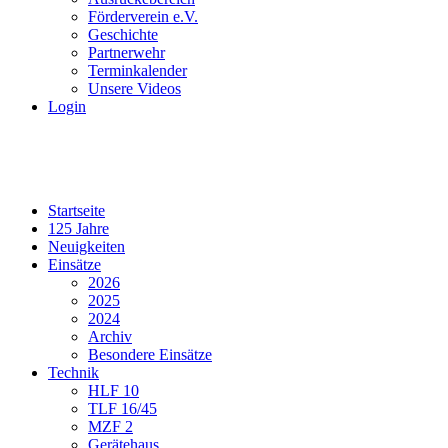
Förderverein e.V.
Geschichte
Partnerwehr
Terminkalender
Unsere Videos
Login
Startseite
125 Jahre
Neuigkeiten
Einsätze
2026
2025
2024
Archiv
Besondere Einsätze
Technik
HLF 10
TLF 16/45
MZF 2
Gerätehaus