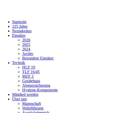
Startseite
125 Jahre
Neuigkeiten
Einsätze
2026
2025
2024
Archiv
Besondere Einsätze
Technik
HLF 10
TLF 16/45
MZF 2
Gerätehaus
Absturzsicherung
Hygiene-Komponente
Mitglied werden
Über uns
Mannschaft
Wehrführung
Ausrückebereich