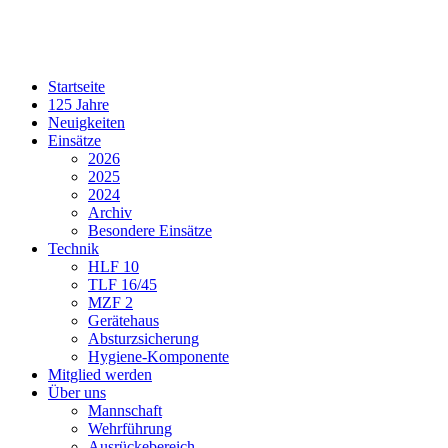
Startseite
125 Jahre
Neuigkeiten
Einsätze
2026
2025
2024
Archiv
Besondere Einsätze
Technik
HLF 10
TLF 16/45
MZF 2
Gerätehaus
Absturzsicherung
Hygiene-Komponente
Mitglied werden
Über uns
Mannschaft
Wehrführung
Ausrückebereich