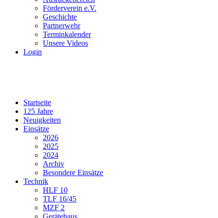
Förderverein e.V.
Geschichte
Partnerwehr
Terminkalender
Unsere Videos
Login
Startseite
125 Jahre
Neuigkeiten
Einsätze
2026
2025
2024
Archiv
Besondere Einsätze
Technik
HLF 10
TLF 16/45
MZF 2
Gerätehaus