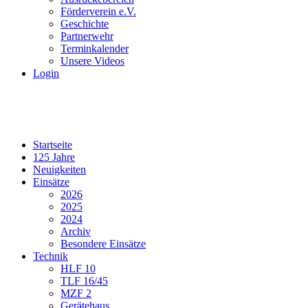
Förderverein e.V.
Geschichte
Partnerwehr
Terminkalender
Unsere Videos
Login
Startseite
125 Jahre
Neuigkeiten
Einsätze
2026
2025
2024
Archiv
Besondere Einsätze
Technik
HLF 10
TLF 16/45
MZF 2
Gerätehaus