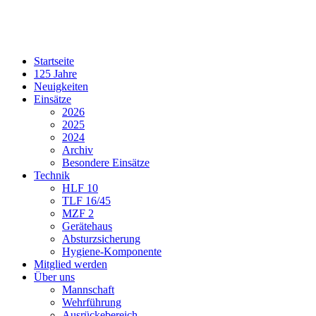
Startseite
125 Jahre
Neuigkeiten
Einsätze
2026
2025
2024
Archiv
Besondere Einsätze
Technik
HLF 10
TLF 16/45
MZF 2
Gerätehaus
Absturzsicherung
Hygiene-Komponente
Mitglied werden
Über uns
Mannschaft
Wehrführung
Ausrückebereich