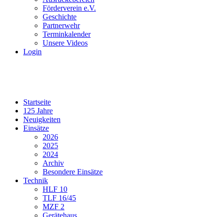
Förderverein e.V.
Geschichte
Partnerwehr
Terminkalender
Unsere Videos
Login
Startseite
125 Jahre
Neuigkeiten
Einsätze
2026
2025
2024
Archiv
Besondere Einsätze
Technik
HLF 10
TLF 16/45
MZF 2
Gerätehaus