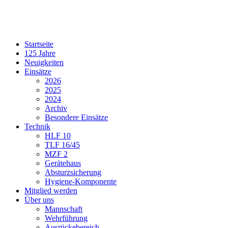
Startseite
125 Jahre
Neuigkeiten
Einsätze
2026
2025
2024
Archiv
Besondere Einsätze
Technik
HLF 10
TLF 16/45
MZF 2
Gerätehaus
Absturzsicherung
Hygiene-Komponente
Mitglied werden
Über uns
Mannschaft
Wehrführung
Ausrückebereich