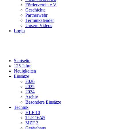
Förderverein e.V.
Geschichte
Partnerwehr
Terminkalender
Unsere Videos
Login
Startseite
125 Jahre
Neuigkeiten
Einsätze
2026
2025
2024
Archiv
Besondere Einsätze
Technik
HLF 10
TLF 16/45
MZF 2
Gerätehaus