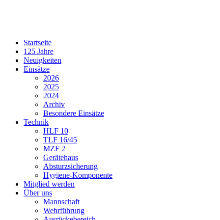
Startseite
125 Jahre
Neuigkeiten
Einsätze
2026
2025
2024
Archiv
Besondere Einsätze
Technik
HLF 10
TLF 16/45
MZF 2
Gerätehaus
Absturzsicherung
Hygiene-Komponente
Mitglied werden
Über uns
Mannschaft
Wehrführung
Ausrückebereich