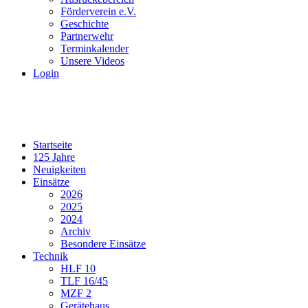
Förderverein e.V.
Geschichte
Partnerwehr
Terminkalender
Unsere Videos
Login
Startseite
125 Jahre
Neuigkeiten
Einsätze
2026
2025
2024
Archiv
Besondere Einsätze
Technik
HLF 10
TLF 16/45
MZF 2
Gerätehaus