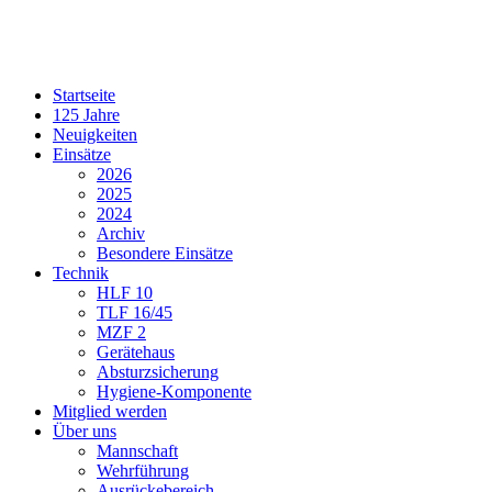
Startseite
125 Jahre
Neuigkeiten
Einsätze
2026
2025
2024
Archiv
Besondere Einsätze
Technik
HLF 10
TLF 16/45
MZF 2
Gerätehaus
Absturzsicherung
Hygiene-Komponente
Mitglied werden
Über uns
Mannschaft
Wehrführung
Ausrückebereich