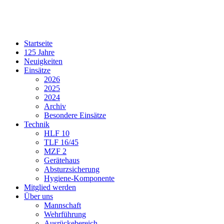
Startseite
125 Jahre
Neuigkeiten
Einsätze
2026
2025
2024
Archiv
Besondere Einsätze
Technik
HLF 10
TLF 16/45
MZF 2
Gerätehaus
Absturzsicherung
Hygiene-Komponente
Mitglied werden
Über uns
Mannschaft
Wehrführung
Ausrückebereich