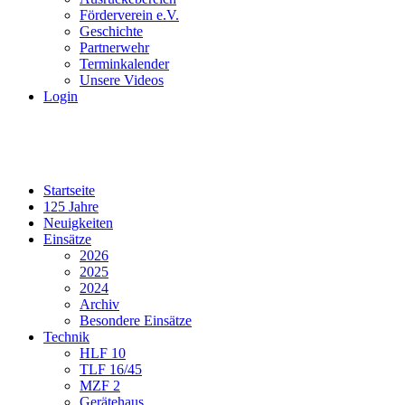
Förderverein e.V.
Geschichte
Partnerwehr
Terminkalender
Unsere Videos
Login
Startseite
125 Jahre
Neuigkeiten
Einsätze
2026
2025
2024
Archiv
Besondere Einsätze
Technik
HLF 10
TLF 16/45
MZF 2
Gerätehaus