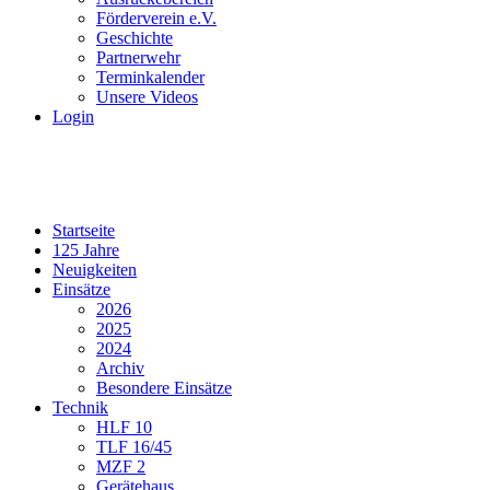
Förderverein e.V.
Geschichte
Partnerwehr
Terminkalender
Unsere Videos
Login
Startseite
125 Jahre
Neuigkeiten
Einsätze
2026
2025
2024
Archiv
Besondere Einsätze
Technik
HLF 10
TLF 16/45
MZF 2
Gerätehaus