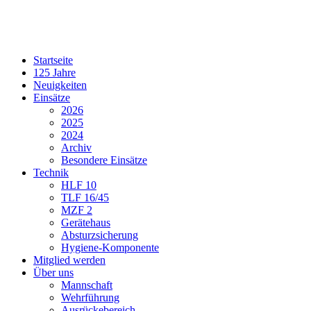
Startseite
125 Jahre
Neuigkeiten
Einsätze
2026
2025
2024
Archiv
Besondere Einsätze
Technik
HLF 10
TLF 16/45
MZF 2
Gerätehaus
Absturzsicherung
Hygiene-Komponente
Mitglied werden
Über uns
Mannschaft
Wehrführung
Ausrückebereich