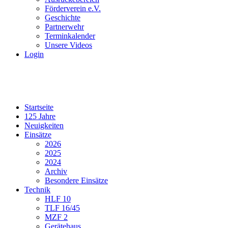
Förderverein e.V.
Geschichte
Partnerwehr
Terminkalender
Unsere Videos
Login
Startseite
125 Jahre
Neuigkeiten
Einsätze
2026
2025
2024
Archiv
Besondere Einsätze
Technik
HLF 10
TLF 16/45
MZF 2
Gerätehaus