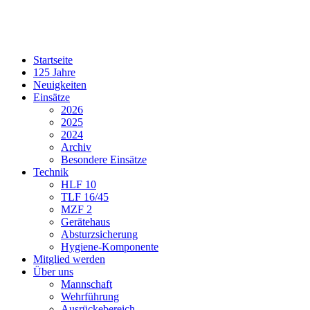
Startseite
125 Jahre
Neuigkeiten
Einsätze
2026
2025
2024
Archiv
Besondere Einsätze
Technik
HLF 10
TLF 16/45
MZF 2
Gerätehaus
Absturzsicherung
Hygiene-Komponente
Mitglied werden
Über uns
Mannschaft
Wehrführung
Ausrückebereich