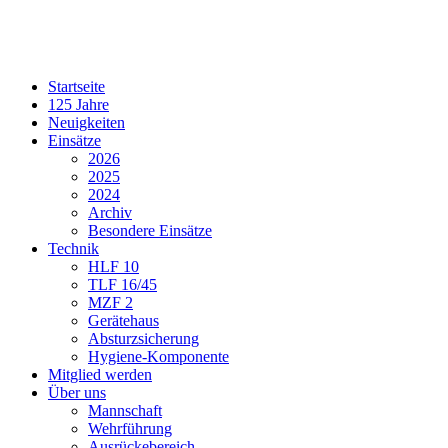
Startseite
125 Jahre
Neuigkeiten
Einsätze
2026
2025
2024
Archiv
Besondere Einsätze
Technik
HLF 10
TLF 16/45
MZF 2
Gerätehaus
Absturzsicherung
Hygiene-Komponente
Mitglied werden
Über uns
Mannschaft
Wehrführung
Ausrückebereich