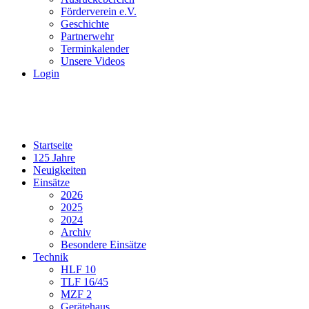
Förderverein e.V.
Geschichte
Partnerwehr
Terminkalender
Unsere Videos
Login
Startseite
125 Jahre
Neuigkeiten
Einsätze
2026
2025
2024
Archiv
Besondere Einsätze
Technik
HLF 10
TLF 16/45
MZF 2
Gerätehaus