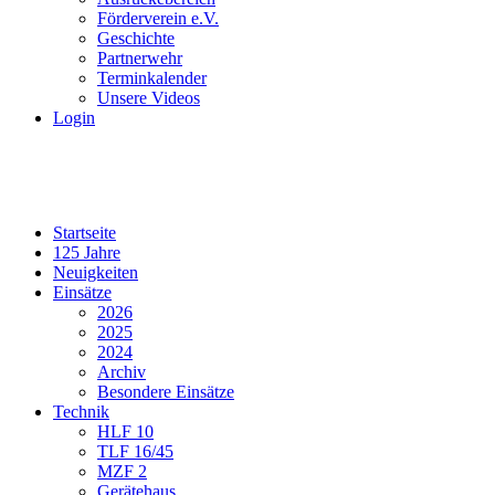
Förderverein e.V.
Geschichte
Partnerwehr
Terminkalender
Unsere Videos
Login
Startseite
125 Jahre
Neuigkeiten
Einsätze
2026
2025
2024
Archiv
Besondere Einsätze
Technik
HLF 10
TLF 16/45
MZF 2
Gerätehaus