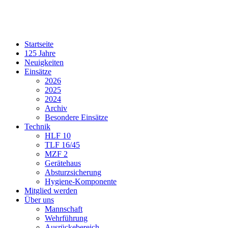
Startseite
125 Jahre
Neuigkeiten
Einsätze
2026
2025
2024
Archiv
Besondere Einsätze
Technik
HLF 10
TLF 16/45
MZF 2
Gerätehaus
Absturzsicherung
Hygiene-Komponente
Mitglied werden
Über uns
Mannschaft
Wehrführung
Ausrückebereich