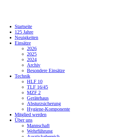
Startseite
125 Jahre
Neuigkeiten
Einsätze
2026
2025
2024
Archiv
Besondere Einsätze
Technik
HLF 10
TLF 16/45
MZF 2
Gerätehaus
Absturzsicherung
Hygiene-Komponente
Mitglied werden
Über uns
Mannschaft
Wehrführung
Ausrückebereich