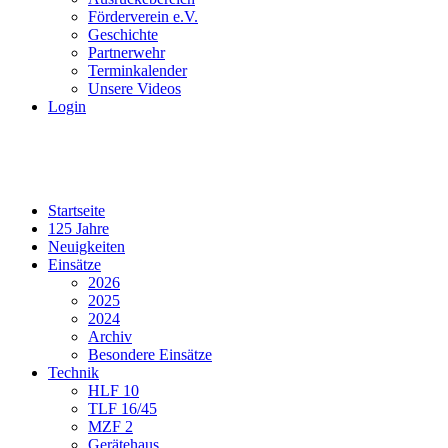
Förderverein e.V.
Geschichte
Partnerwehr
Terminkalender
Unsere Videos
Login
Startseite
125 Jahre
Neuigkeiten
Einsätze
2026
2025
2024
Archiv
Besondere Einsätze
Technik
HLF 10
TLF 16/45
MZF 2
Gerätehaus