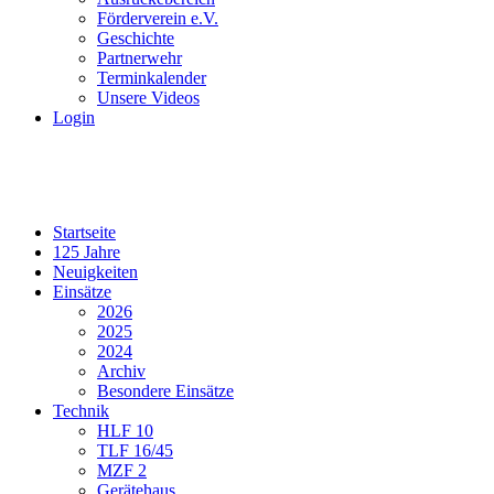
Förderverein e.V.
Geschichte
Partnerwehr
Terminkalender
Unsere Videos
Login
Startseite
125 Jahre
Neuigkeiten
Einsätze
2026
2025
2024
Archiv
Besondere Einsätze
Technik
HLF 10
TLF 16/45
MZF 2
Gerätehaus