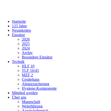
Startseite
125 Jahre
Neuigkeiten
Einsätze
2026
2025
2024
Archiv
Besondere Einsätze
Technik
HLF 10
TLF 16/45
MZF 2
Gerätehaus
Absturzsicherung
Hygiene-Komponente
Mitglied werden
Über uns
Mannschaft
Wehrführung
Ausrückebereich