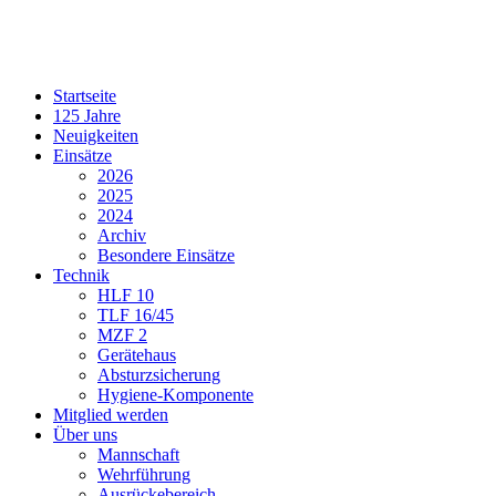
Startseite
125 Jahre
Neuigkeiten
Einsätze
2026
2025
2024
Archiv
Besondere Einsätze
Technik
HLF 10
TLF 16/45
MZF 2
Gerätehaus
Absturzsicherung
Hygiene-Komponente
Mitglied werden
Über uns
Mannschaft
Wehrführung
Ausrückebereich