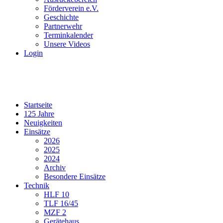
Förderverein e.V.
Geschichte
Partnerwehr
Terminkalender
Unsere Videos
Login
Startseite
125 Jahre
Neuigkeiten
Einsätze
2026
2025
2024
Archiv
Besondere Einsätze
Technik
HLF 10
TLF 16/45
MZF 2
Gerätehaus