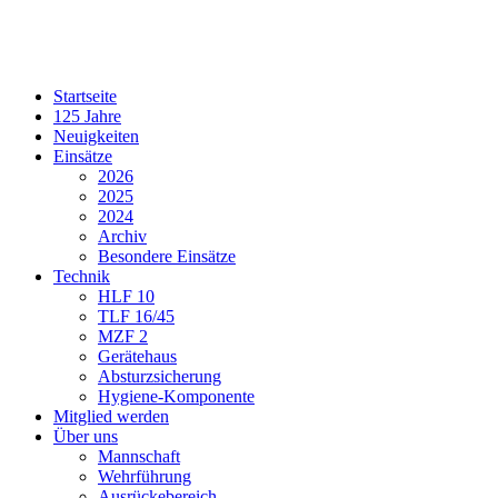
Startseite
125 Jahre
Neuigkeiten
Einsätze
2026
2025
2024
Archiv
Besondere Einsätze
Technik
HLF 10
TLF 16/45
MZF 2
Gerätehaus
Absturzsicherung
Hygiene-Komponente
Mitglied werden
Über uns
Mannschaft
Wehrführung
Ausrückebereich