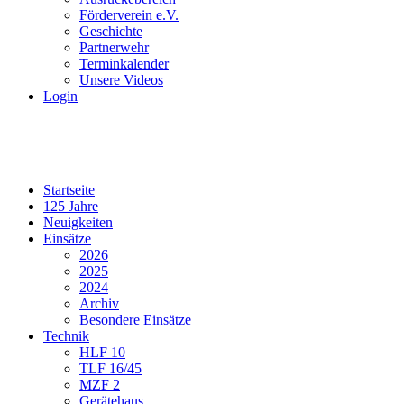
Förderverein e.V.
Geschichte
Partnerwehr
Terminkalender
Unsere Videos
Login
Startseite
125 Jahre
Neuigkeiten
Einsätze
2026
2025
2024
Archiv
Besondere Einsätze
Technik
HLF 10
TLF 16/45
MZF 2
Gerätehaus