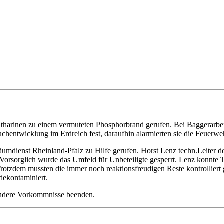
tharinen zu einem vermuteten Phosphorbrand gerufen. Bei Baggerarbei
auchentwicklung im Erdreich fest, daraufhin alarmierten sie die Feuerwe
äumdienst Rheinland-Pfalz zu Hilfe gerufen. Horst Lenz techn.Leite
. Vorsorglich wurde das Umfeld für Unbeteiligte gesperrt. Lenz konnte
Trotzdem mussten die immer noch reaktionsfreudigen Reste kontrolliert 
dekontaminiert.
ondere Vorkommnisse beenden.