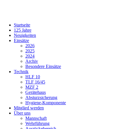
Startseite
125 Jahre
Neuigkeiten
Einsätze
2026
2025
2024
Archiv
Besondere Einsätze
Technik
HLF 10
TLF 16/45
MZF 2
Gerätehaus
Absturzsicherung
Hygiene-Komponente
Mitglied werden
Über uns
Mannschaft
Wehrführung
Ausrückebereich