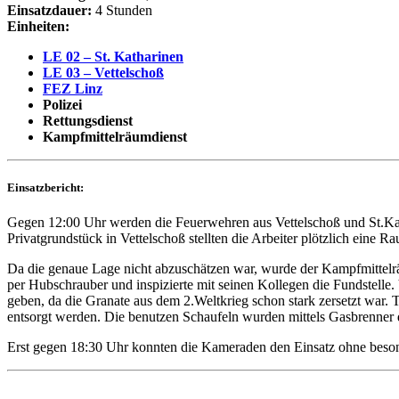
Einsatzdauer:
4 Stunden
Einheiten:
LE 02 – St. Katharinen
LE 03 – Vettelschoß
FEZ Linz
Polizei
Rettungsdienst
Kampfmittelräumdienst
Einsatzbericht:
Gegen 12:00 Uhr werden die Feuerwehren aus Vettelschoß und St.Ka
Privatgrundstück in Vettelschoß stellten die Arbeiter plötzlich eine R
Da die genaue Lage nicht abzuschätzen war, wurde der Kampfmittelr
per Hubschrauber und inspizierte mit seinen Kollegen die Fundstelle
geben, da die Granate aus dem 2.Weltkrieg schon stark zersetzt war. 
entsorgt werden. Die benutzen Schaufeln wurden mittels Gasbrenner 
Erst gegen 18:30 Uhr konnten die Kameraden den Einsatz ohne bes