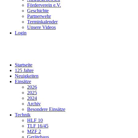
Förderverein e.V.
Geschichte
Partnerwehr
Terminkalender
Unsere Videos
Login
Startseite
125 Jahre
Neuigkeiten
Einsätze
2026
2025
2024
Archiv
Besondere Einsätze
Technik
HLF 10
TLF 16/45
MZF 2
Gerätehaus