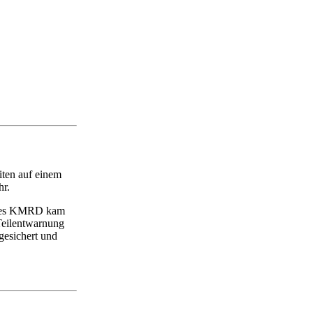
ten auf einem
hr.
r des KMRD kam
 Teilentwarnung
gesichert und