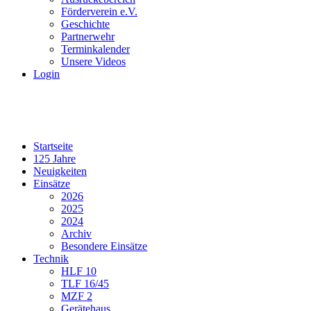
Förderverein e.V.
Geschichte
Partnerwehr
Terminkalender
Unsere Videos
Login
Startseite
125 Jahre
Neuigkeiten
Einsätze
2026
2025
2024
Archiv
Besondere Einsätze
Technik
HLF 10
TLF 16/45
MZF 2
Gerätehaus