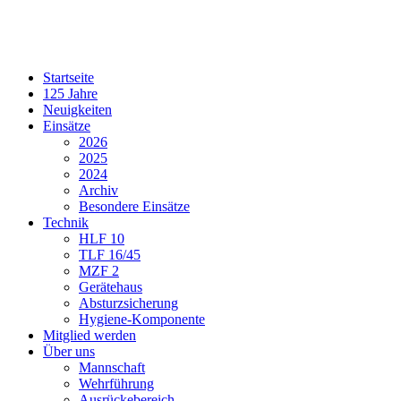
Startseite
125 Jahre
Neuigkeiten
Einsätze
2026
2025
2024
Archiv
Besondere Einsätze
Technik
HLF 10
TLF 16/45
MZF 2
Gerätehaus
Absturzsicherung
Hygiene-Komponente
Mitglied werden
Über uns
Mannschaft
Wehrführung
Ausrückebereich