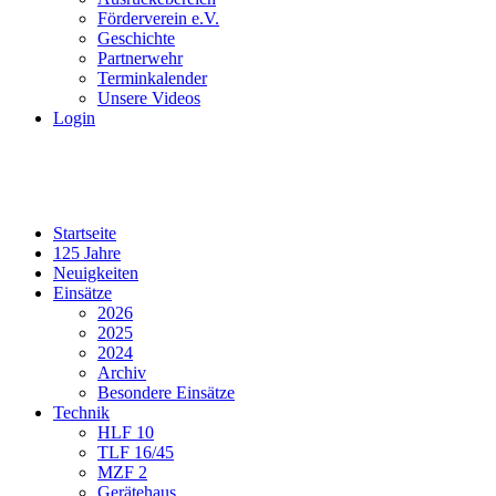
Förderverein e.V.
Geschichte
Partnerwehr
Terminkalender
Unsere Videos
Login
Startseite
125 Jahre
Neuigkeiten
Einsätze
2026
2025
2024
Archiv
Besondere Einsätze
Technik
HLF 10
TLF 16/45
MZF 2
Gerätehaus