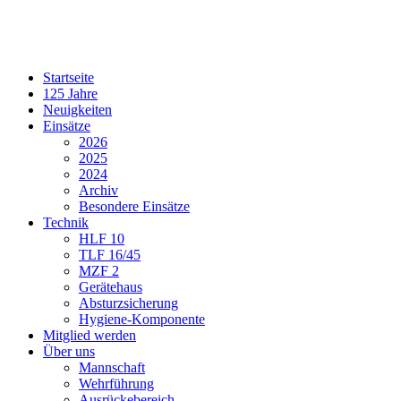
Startseite
125 Jahre
Neuigkeiten
Einsätze
2026
2025
2024
Archiv
Besondere Einsätze
Technik
HLF 10
TLF 16/45
MZF 2
Gerätehaus
Absturzsicherung
Hygiene-Komponente
Mitglied werden
Über uns
Mannschaft
Wehrführung
Ausrückebereich