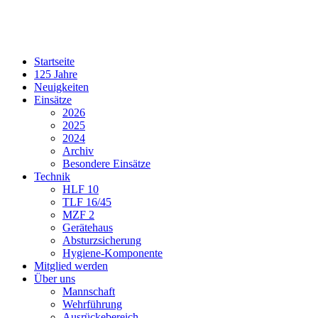
Startseite
125 Jahre
Neuigkeiten
Einsätze
2026
2025
2024
Archiv
Besondere Einsätze
Technik
HLF 10
TLF 16/45
MZF 2
Gerätehaus
Absturzsicherung
Hygiene-Komponente
Mitglied werden
Über uns
Mannschaft
Wehrführung
Ausrückebereich