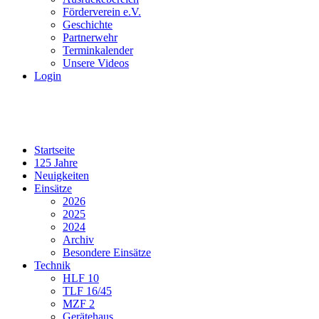
Förderverein e.V.
Geschichte
Partnerwehr
Terminkalender
Unsere Videos
Login
Startseite
125 Jahre
Neuigkeiten
Einsätze
2026
2025
2024
Archiv
Besondere Einsätze
Technik
HLF 10
TLF 16/45
MZF 2
Gerätehaus