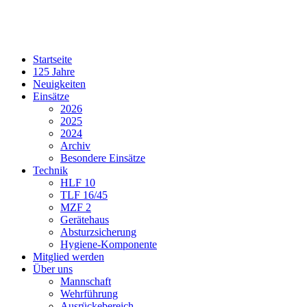
Startseite
125 Jahre
Neuigkeiten
Einsätze
2026
2025
2024
Archiv
Besondere Einsätze
Technik
HLF 10
TLF 16/45
MZF 2
Gerätehaus
Absturzsicherung
Hygiene-Komponente
Mitglied werden
Über uns
Mannschaft
Wehrführung
Ausrückebereich