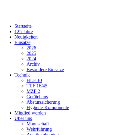
Startseite
125 Jahre
Neuigkeiten
Einsätze
2026
2025
2024
Archiv
Besondere Einsätze
Technik
HLF 10
TLF 16/45
MZF 2
Gerätehaus
Absturzsicherung
Hygiene-Komponente
Mitglied werden
Über uns
Mannschaft
Wehrführung
Ausrückebereich