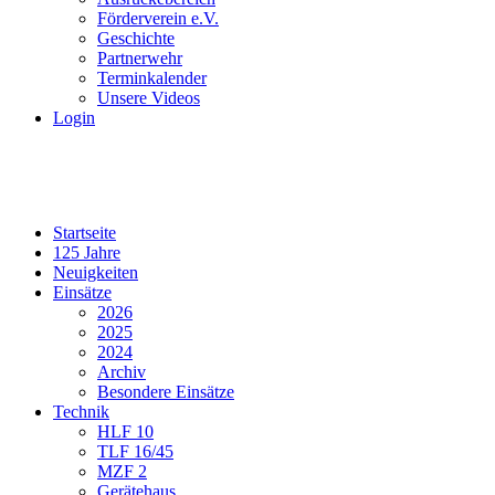
Förderverein e.V.
Geschichte
Partnerwehr
Terminkalender
Unsere Videos
Login
Startseite
125 Jahre
Neuigkeiten
Einsätze
2026
2025
2024
Archiv
Besondere Einsätze
Technik
HLF 10
TLF 16/45
MZF 2
Gerätehaus