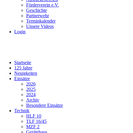
Förderverein e.V.
Geschichte
Partnerwehr
Terminkalender
Unsere Videos
Login
Startseite
125 Jahre
Neuigkeiten
Einsätze
2026
2025
2024
Archiv
Besondere Einsätze
Technik
HLF 10
TLF 16/45
MZF 2
Gerätehaus