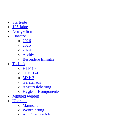
Startseite
125 Jahre
Neuigkeiten
Einsätze
2026
2025
2024
Archiv
Besondere Einsätze
Technik
HLF 10
TLF 16/45
MZF 2
Gerätehaus
Absturzsicherung
Hygiene-Komponente
Mitglied werden
Über uns
Mannschaft
Wehrführung
Ausrückebereich