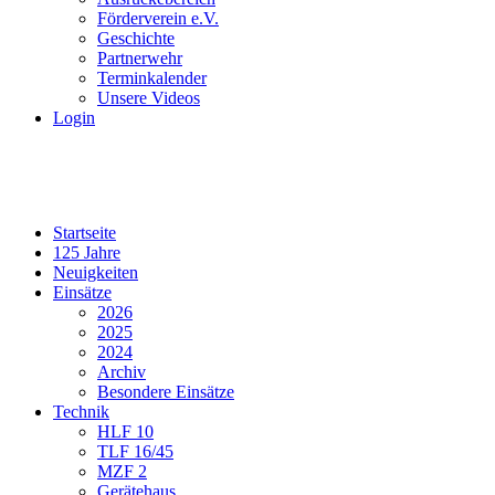
Förderverein e.V.
Geschichte
Partnerwehr
Terminkalender
Unsere Videos
Login
Startseite
125 Jahre
Neuigkeiten
Einsätze
2026
2025
2024
Archiv
Besondere Einsätze
Technik
HLF 10
TLF 16/45
MZF 2
Gerätehaus