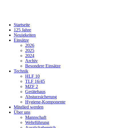
Startseite
125 Jahre
Neuigkeiten
Einsätze
2026
2025
2024
Archiv
Besondere Einsätze
Technik
HLF 10
TLF 16/45
MZF 2
Gerätehaus
Absturzsicherung
Hygiene-Komponente
Mitglied werden
Über uns
Mannschaft
Wehrführung
Ausrückebereich