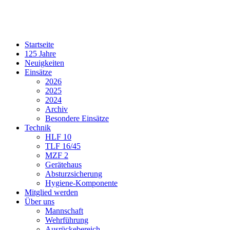
Startseite
125 Jahre
Neuigkeiten
Einsätze
2026
2025
2024
Archiv
Besondere Einsätze
Technik
HLF 10
TLF 16/45
MZF 2
Gerätehaus
Absturzsicherung
Hygiene-Komponente
Mitglied werden
Über uns
Mannschaft
Wehrführung
Ausrückebereich