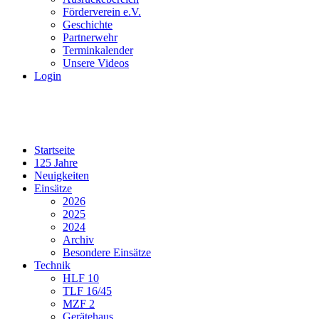
Förderverein e.V.
Geschichte
Partnerwehr
Terminkalender
Unsere Videos
Login
Startseite
125 Jahre
Neuigkeiten
Einsätze
2026
2025
2024
Archiv
Besondere Einsätze
Technik
HLF 10
TLF 16/45
MZF 2
Gerätehaus