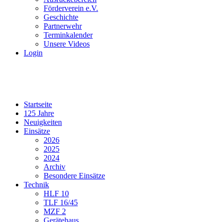
Förderverein e.V.
Geschichte
Partnerwehr
Terminkalender
Unsere Videos
Login
Startseite
125 Jahre
Neuigkeiten
Einsätze
2026
2025
2024
Archiv
Besondere Einsätze
Technik
HLF 10
TLF 16/45
MZF 2
Gerätehaus