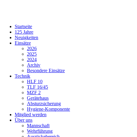
Startseite
125 Jahre
Neuigkeiten
Einsätze
2026
2025
2024
Archiv
Besondere Einsätze
Technik
HLF 10
TLF 16/45
MZF 2
Gerätehaus
Absturzsicherung
Hygiene-Komponente
Mitglied werden
Über uns
Mannschaft
Wehrführung
Ausrückebereich