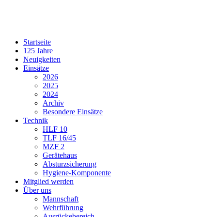
Startseite
125 Jahre
Neuigkeiten
Einsätze
2026
2025
2024
Archiv
Besondere Einsätze
Technik
HLF 10
TLF 16/45
MZF 2
Gerätehaus
Absturzsicherung
Hygiene-Komponente
Mitglied werden
Über uns
Mannschaft
Wehrführung
Ausrückebereich