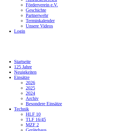
Förderverein e.V.
Geschichte
Partnerwehr
Terminkalender
Unsere Videos
Login
Startseite
125 Jahre
Neuigkeiten
Einsätze
2026
2025
2024
Archiv
Besondere Einsätze
Technik
HLF 10
TLF 16/45
MZF 2
Gerätehaus