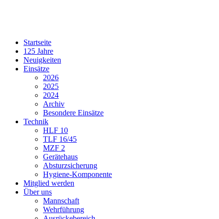
Startseite
125 Jahre
Neuigkeiten
Einsätze
2026
2025
2024
Archiv
Besondere Einsätze
Technik
HLF 10
TLF 16/45
MZF 2
Gerätehaus
Absturzsicherung
Hygiene-Komponente
Mitglied werden
Über uns
Mannschaft
Wehrführung
Ausrückebereich