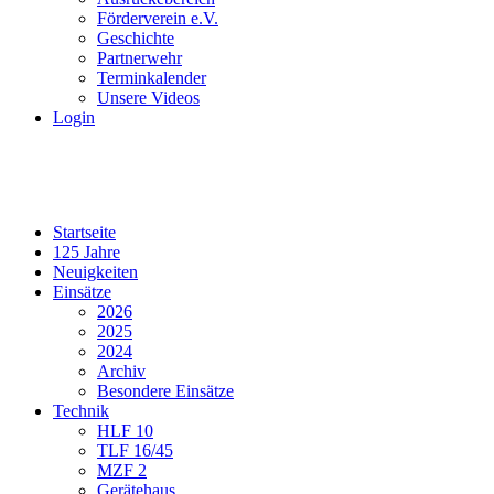
Förderverein e.V.
Geschichte
Partnerwehr
Terminkalender
Unsere Videos
Login
Startseite
125 Jahre
Neuigkeiten
Einsätze
2026
2025
2024
Archiv
Besondere Einsätze
Technik
HLF 10
TLF 16/45
MZF 2
Gerätehaus