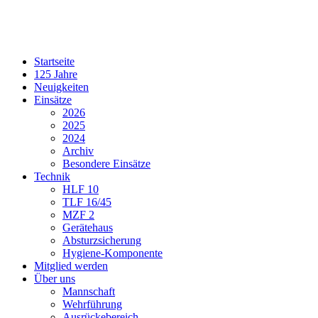
Startseite
125 Jahre
Neuigkeiten
Einsätze
2026
2025
2024
Archiv
Besondere Einsätze
Technik
HLF 10
TLF 16/45
MZF 2
Gerätehaus
Absturzsicherung
Hygiene-Komponente
Mitglied werden
Über uns
Mannschaft
Wehrführung
Ausrückebereich