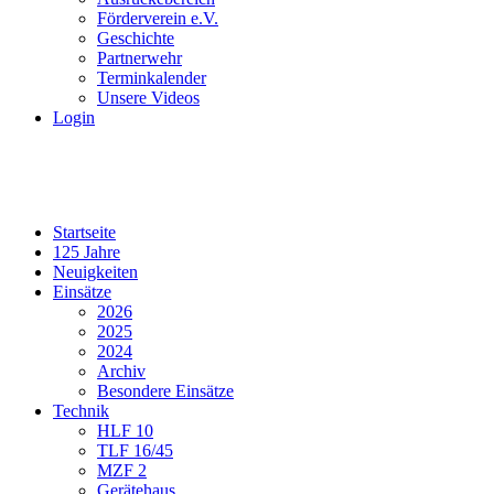
Förderverein e.V.
Geschichte
Partnerwehr
Terminkalender
Unsere Videos
Login
Startseite
125 Jahre
Neuigkeiten
Einsätze
2026
2025
2024
Archiv
Besondere Einsätze
Technik
HLF 10
TLF 16/45
MZF 2
Gerätehaus