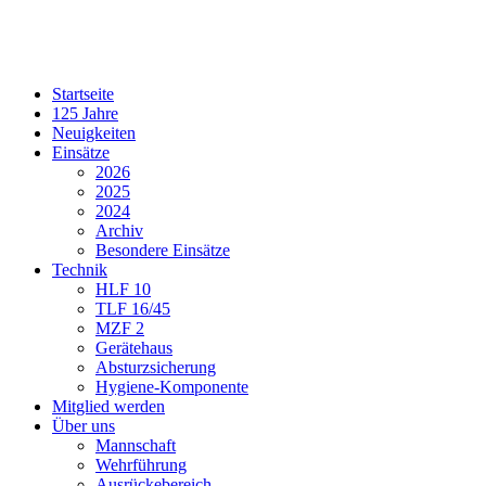
Startseite
125 Jahre
Neuigkeiten
Einsätze
2026
2025
2024
Archiv
Besondere Einsätze
Technik
HLF 10
TLF 16/45
MZF 2
Gerätehaus
Absturzsicherung
Hygiene-Komponente
Mitglied werden
Über uns
Mannschaft
Wehrführung
Ausrückebereich