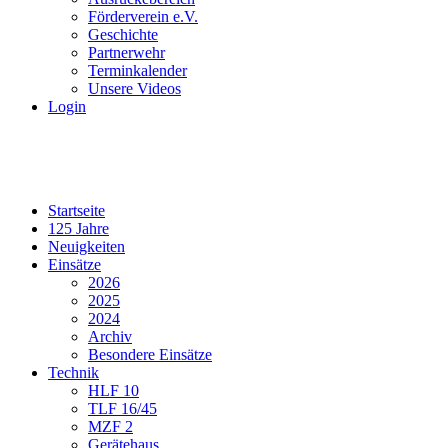
Förderverein e.V.
Geschichte
Partnerwehr
Terminkalender
Unsere Videos
Login
Startseite
125 Jahre
Neuigkeiten
Einsätze
2026
2025
2024
Archiv
Besondere Einsätze
Technik
HLF 10
TLF 16/45
MZF 2
Gerätehaus