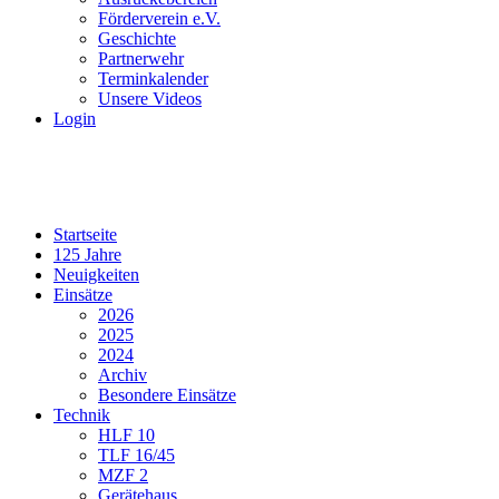
Förderverein e.V.
Geschichte
Partnerwehr
Terminkalender
Unsere Videos
Login
Startseite
125 Jahre
Neuigkeiten
Einsätze
2026
2025
2024
Archiv
Besondere Einsätze
Technik
HLF 10
TLF 16/45
MZF 2
Gerätehaus