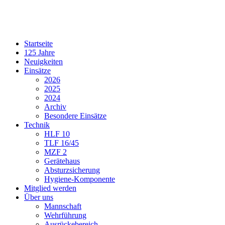
Startseite
125 Jahre
Neuigkeiten
Einsätze
2026
2025
2024
Archiv
Besondere Einsätze
Technik
HLF 10
TLF 16/45
MZF 2
Gerätehaus
Absturzsicherung
Hygiene-Komponente
Mitglied werden
Über uns
Mannschaft
Wehrführung
Ausrückebereich