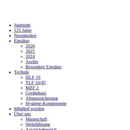
Startseite
125 Jahre
Neuigkeiten
Einsätze
2026
2025
2024
Archiv
Besondere Einsätze
Technik
HLF 10
TLF 16/45
MZF 2
Gerätehaus
Absturzsicherung
Hygiene-Komponente
Mitglied werden
Über uns
Mannschaft
Wehrführung
Ausrückebereich