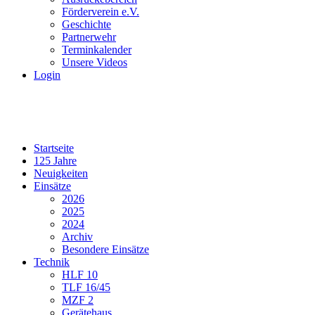
Förderverein e.V.
Geschichte
Partnerwehr
Terminkalender
Unsere Videos
Login
Startseite
125 Jahre
Neuigkeiten
Einsätze
2026
2025
2024
Archiv
Besondere Einsätze
Technik
HLF 10
TLF 16/45
MZF 2
Gerätehaus