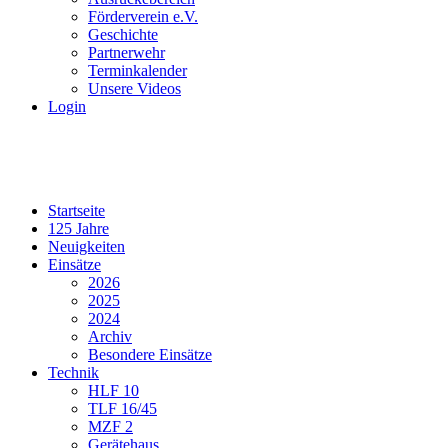
Förderverein e.V.
Geschichte
Partnerwehr
Terminkalender
Unsere Videos
Login
Startseite
125 Jahre
Neuigkeiten
Einsätze
2026
2025
2024
Archiv
Besondere Einsätze
Technik
HLF 10
TLF 16/45
MZF 2
Gerätehaus