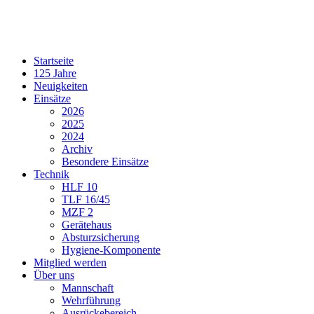
Startseite
125 Jahre
Neuigkeiten
Einsätze
2026
2025
2024
Archiv
Besondere Einsätze
Technik
HLF 10
TLF 16/45
MZF 2
Gerätehaus
Absturzsicherung
Hygiene-Komponente
Mitglied werden
Über uns
Mannschaft
Wehrführung
Ausrückebereich