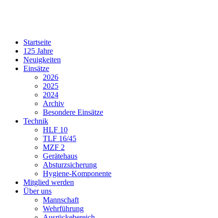
Startseite
125 Jahre
Neuigkeiten
Einsätze
2026
2025
2024
Archiv
Besondere Einsätze
Technik
HLF 10
TLF 16/45
MZF 2
Gerätehaus
Absturzsicherung
Hygiene-Komponente
Mitglied werden
Über uns
Mannschaft
Wehrführung
Ausrückebereich