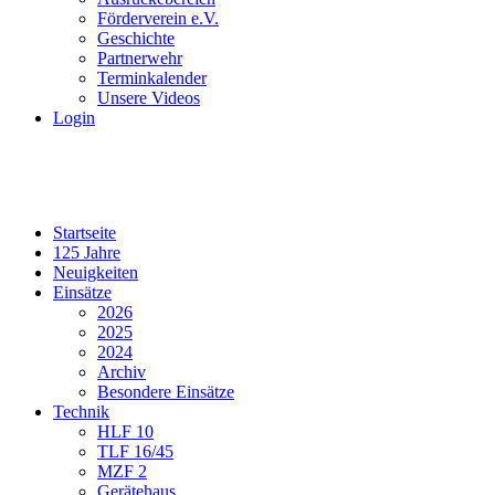
Förderverein e.V.
Geschichte
Partnerwehr
Terminkalender
Unsere Videos
Login
Startseite
125 Jahre
Neuigkeiten
Einsätze
2026
2025
2024
Archiv
Besondere Einsätze
Technik
HLF 10
TLF 16/45
MZF 2
Gerätehaus