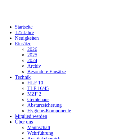
Startseite
125 Jahre
Neuigkeiten
Einsätze
2026
2025
2024
Archiv
Besondere Einsätze
Technik
HLF 10
TLF 16/45
MZF 2
Gerätehaus
Absturzsicherung
Hygiene-Komponente
Mitglied werden
Über uns
Mannschaft
Wehrführung
Ausrückebereich