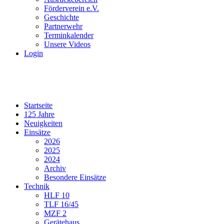
Förderverein e.V.
Geschichte
Partnerwehr
Terminkalender
Unsere Videos
Login
Startseite
125 Jahre
Neuigkeiten
Einsätze
2026
2025
2024
Archiv
Besondere Einsätze
Technik
HLF 10
TLF 16/45
MZF 2
Gerätehaus