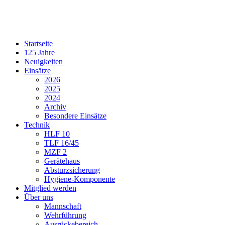
Startseite
125 Jahre
Neuigkeiten
Einsätze
2026
2025
2024
Archiv
Besondere Einsätze
Technik
HLF 10
TLF 16/45
MZF 2
Gerätehaus
Absturzsicherung
Hygiene-Komponente
Mitglied werden
Über uns
Mannschaft
Wehrführung
Ausrückebereich