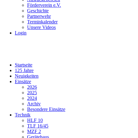
Förderverein e.V.
Geschichte
Partnerwehr
Terminkalender
Unsere Videos
Login
Startseite
125 Jahre
Neuigkeiten
Einsätze
2026
2025
2024
Archiv
Besondere Einsätze
Technik
HLF 10
TLF 16/45
MZF 2
Gerätehaus