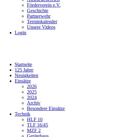
Förderverein e.V.
Geschichte
Partnerwehr
Terminkalender
Unsere Videos
Login
Startseite
125 Jahre
Neuigkeiten
Einsätze
2026
2025
2024
Archiv
Besondere Einsätze
Technik
HLF 10
TLF 16/45
MZF 2
Gerätehaus