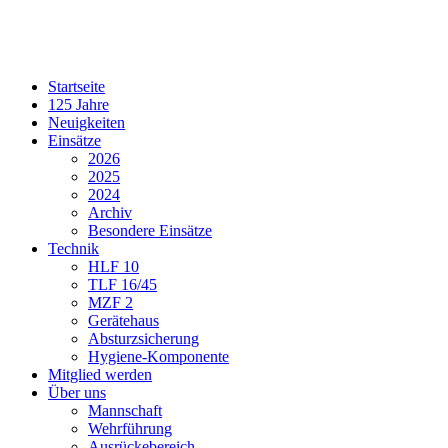
Startseite
125 Jahre
Neuigkeiten
Einsätze
2026
2025
2024
Archiv
Besondere Einsätze
Technik
HLF 10
TLF 16/45
MZF 2
Gerätehaus
Absturzsicherung
Hygiene-Komponente
Mitglied werden
Über uns
Mannschaft
Wehrführung
Ausrückebereich