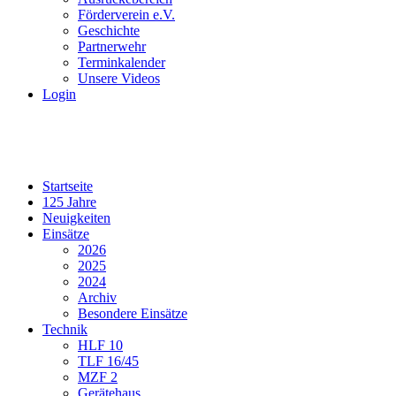
Förderverein e.V.
Geschichte
Partnerwehr
Terminkalender
Unsere Videos
Login
Startseite
125 Jahre
Neuigkeiten
Einsätze
2026
2025
2024
Archiv
Besondere Einsätze
Technik
HLF 10
TLF 16/45
MZF 2
Gerätehaus