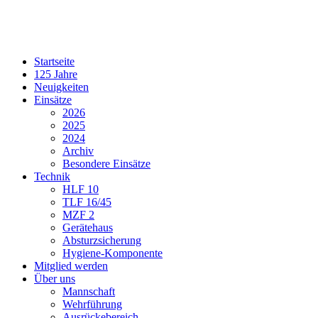
Startseite
125 Jahre
Neuigkeiten
Einsätze
2026
2025
2024
Archiv
Besondere Einsätze
Technik
HLF 10
TLF 16/45
MZF 2
Gerätehaus
Absturzsicherung
Hygiene-Komponente
Mitglied werden
Über uns
Mannschaft
Wehrführung
Ausrückebereich