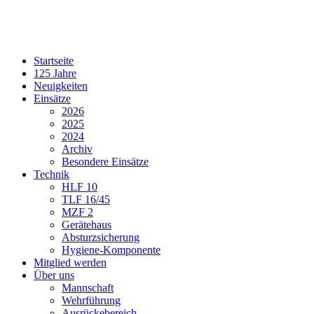
Startseite
125 Jahre
Neuigkeiten
Einsätze
2026
2025
2024
Archiv
Besondere Einsätze
Technik
HLF 10
TLF 16/45
MZF 2
Gerätehaus
Absturzsicherung
Hygiene-Komponente
Mitglied werden
Über uns
Mannschaft
Wehrführung
Ausrückebereich