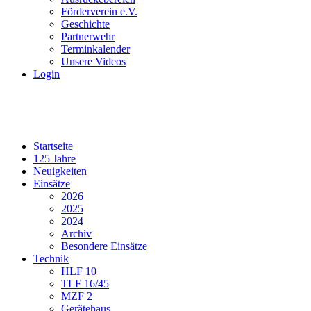
Förderverein e.V.
Geschichte
Partnerwehr
Terminkalender
Unsere Videos
Login
Startseite
125 Jahre
Neuigkeiten
Einsätze
2026
2025
2024
Archiv
Besondere Einsätze
Technik
HLF 10
TLF 16/45
MZF 2
Gerätehaus