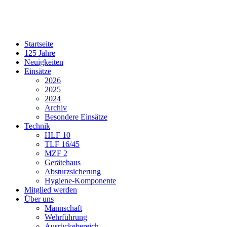
Startseite
125 Jahre
Neuigkeiten
Einsätze
2026
2025
2024
Archiv
Besondere Einsätze
Technik
HLF 10
TLF 16/45
MZF 2
Gerätehaus
Absturzsicherung
Hygiene-Komponente
Mitglied werden
Über uns
Mannschaft
Wehrführung
Ausrückebereich