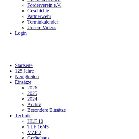
Förderverein e.V.
Geschichte
Partnerwehr
Terminkalender
Unsere Videos
Login
Startseite
125 Jahre
Neuigkeiten
Einsätze
2026
2025
2024
Archiv
Besondere Einsätze
Technik
HLF 10
TLF 16/45
MZF 2
Gerätehaus