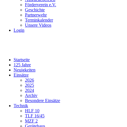
Förderverein e.V.
Geschichte
Partnerwehr
Terminkalender
Unsere Videos
Login
Startseite
125 Jahre
Neuigkeiten
Einsätze
2026
2025
2024
Archiv
Besondere Einsätze
Technik
HLF 10
TLF 16/45
MZF 2
Gerätehaus