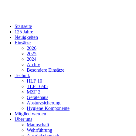
Startseite
125 Jahre
Neuigkeiten
Einsätze
2026
2025
2024
Archiv
Besondere Einsätze
Technik
HLF 10
TLF 16/45
MZF 2
Gerätehaus
Absturzsicherung
Hygiene-Komponente
Mitglied werden
Über uns
Mannschaft
Wehrführung
Ausrückebereich