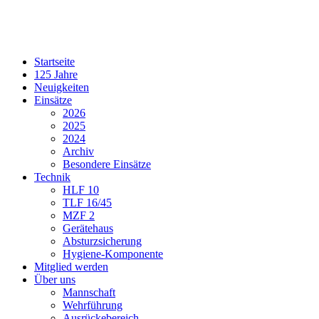
Startseite
125 Jahre
Neuigkeiten
Einsätze
2026
2025
2024
Archiv
Besondere Einsätze
Technik
HLF 10
TLF 16/45
MZF 2
Gerätehaus
Absturzsicherung
Hygiene-Komponente
Mitglied werden
Über uns
Mannschaft
Wehrführung
Ausrückebereich