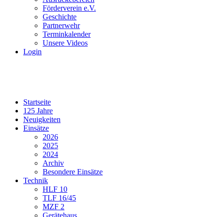
Förderverein e.V.
Geschichte
Partnerwehr
Terminkalender
Unsere Videos
Login
Startseite
125 Jahre
Neuigkeiten
Einsätze
2026
2025
2024
Archiv
Besondere Einsätze
Technik
HLF 10
TLF 16/45
MZF 2
Gerätehaus