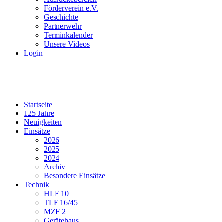
Förderverein e.V.
Geschichte
Partnerwehr
Terminkalender
Unsere Videos
Login
Startseite
125 Jahre
Neuigkeiten
Einsätze
2026
2025
2024
Archiv
Besondere Einsätze
Technik
HLF 10
TLF 16/45
MZF 2
Gerätehaus