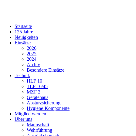
Startseite
125 Jahre
Neuigkeiten
Einsätze
2026
2025
2024
Archiv
Besondere Einsätze
Technik
HLF 10
TLF 16/45
MZF 2
Gerätehaus
Absturzsicherung
Hygiene-Komponente
Mitglied werden
Über uns
Mannschaft
Wehrführung
Ausrückebereich